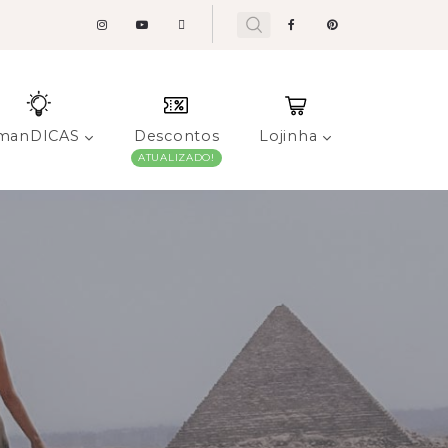
manDICAS
Descontos
Lojinha