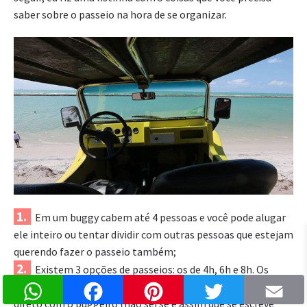
saber sobre o passeio na hora de se organizar.
Em um buggy cabem até 4 pessoas e você pode alugar
ele inteiro ou tentar dividir com outras pessoas que estejam
querendo fazer o passeio também;
Existem 3 opções de passeios: os de 4h, 6h e 8h. Os
WhatsApp
Facebook
Pinterest
Twitter
valores começam a partir de R$ 200 e você pode negociar
direto com o buggeiro (não sei se é assim que se escreve