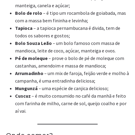
manteiga, canela e açúcar;
Bolo de rolo
– é tipo um rocambola de goiabada, mas
com a massa bem fininha e levinha;
Tapioca
– a tapioca pernambucana é divida, tem de
todos os sabores e gostos;
Bolo Souza Leão
– um bolo famoso com massa de
mandioca, leite de coco, açúcar, manteiga e ovos.
Pé de moleque
– prove o bolo de pé de moleque com
castanhas, amendoim e massa de mandioca;
Arrumadinho
– um mix de faroja, feijão verde e molho à
campanha, é uma entradinha deliciosa;
Mungunzá
– uma espécie de canjica delicioso;
Cuscuz
– é muito consumido no café da manhã e feito
com farinha de milho, carne de sol, queijo coalho e por
aí vai.