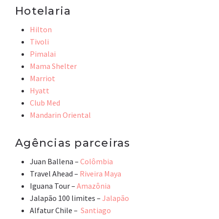
Hotelaria
Hilton
Tivoli
Pimalai
Mama Shelter
Marriot
Hyatt
Club Med
Mandarin Oriental
Agências parceiras
Juan Ballena –
Colômbia
Travel Ahead –
Riveira Maya
Iguana Tour –
Amazônia
Jalapão 100 limites –
Jalapão
Alfatur Chile –
Santiago