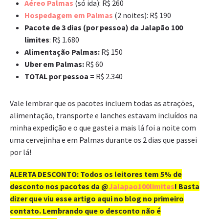
Aéreo Palmas
(só ida): R$ 260
Hospedagem em Palmas
(2 noites): R$ 190
Pacote de 3 dias (por pessoa) da Jalapão 100
limites
: R$ 1.680
Alimentação Palmas:
R$ 150
Uber em Palmas:
R$ 60
TOTAL por pessoa =
R$ 2.340
Vale lembrar que os pacotes incluem todas as atrações,
alimentação, transporte e lanches estavam incluídos na
minha expedição e o que gastei a mais lá foi a noite com
uma cervejinha e em Palmas durante os 2 dias que passei
por lá!
ALERTA DESCONTO: Todos os leitores tem 5% de
desconto nos pacotes da @
Jalapao100limites
! Basta
dizer que viu esse artigo aqui no blog no primeiro
contato. Lembrando que o desconto não é