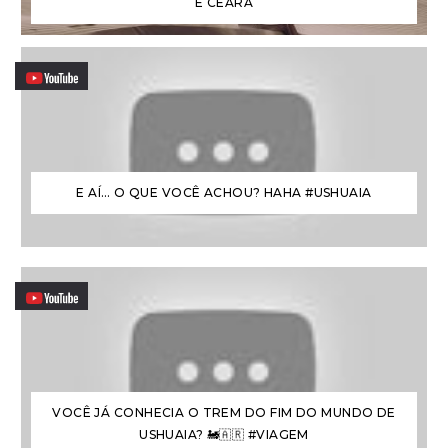
E CEARÁ
E AÍ… O QUE VOCÊ ACHOU? HAHA #USHUAIA
VOCÊ JÁ CONHECIA O TREM DO FIM DO MUNDO DE
USHUAIA? 🚂🇦🇷 #VIAGEM