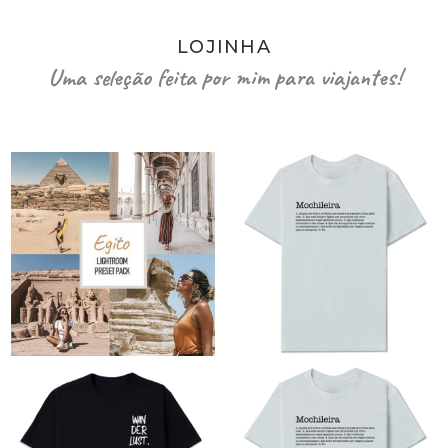
LOJINHA
Uma seleção feita por mim para viajantes!
O
O
preço
preço
original
atual
era:
é: