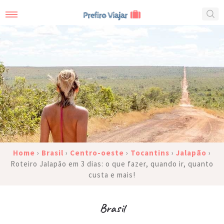
Home
›
Brasil
›
Centro-oeste
›
Tocantins
›
Jalapão
›
Roteiro Jalapão em 3 dias: o que fazer, quando ir, quanto
custa e mais!
Brasil