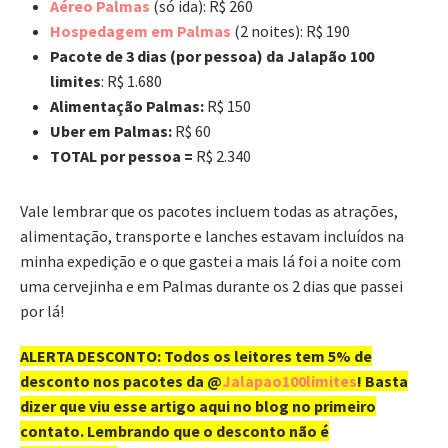
Aéreo Palmas
(só ida): R$ 260
Hospedagem em Palmas
(2 noites): R$ 190
Pacote de 3 dias (por pessoa) da Jalapão 100
limites
: R$ 1.680
Alimentação Palmas:
R$ 150
Uber em Palmas:
R$ 60
TOTAL por pessoa =
R$ 2.340
Vale lembrar que os pacotes incluem todas as atrações,
alimentação, transporte e lanches estavam incluídos na
minha expedição e o que gastei a mais lá foi a noite com
uma cervejinha e em Palmas durante os 2 dias que passei
por lá!
ALERTA DESCONTO: Todos os leitores tem 5% de
desconto nos pacotes da @
Jalapao100limites
! Basta
dizer que viu esse artigo aqui no blog no primeiro
contato. Lembrando que o desconto não é