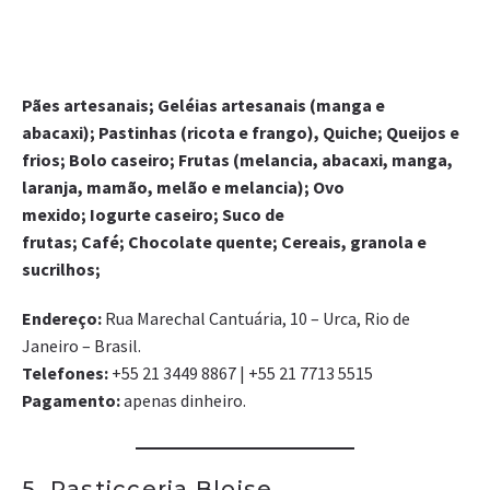
Pães artesanais; Geléias artesanais (manga e
abacaxi); Pastinhas (ricota e frango), Quiche; Queijos e
frios; Bolo caseiro; Frutas (melancia, abacaxi, manga,
laranja, mamão, melão e melancia); Ovo
mexido; Iogurte caseiro; Suco de
frutas; Café; Chocolate quente; Cereais, granola e
sucrilhos;
Endereço:
Rua Marechal Cantuária, 10 – Urca, Rio de
Janeiro – Brasil.
Telefones:
+55 21 3449 8867 | +55 21 7713 5515
Pagamento:
apenas dinheiro.
5. Pasticceria Bloise