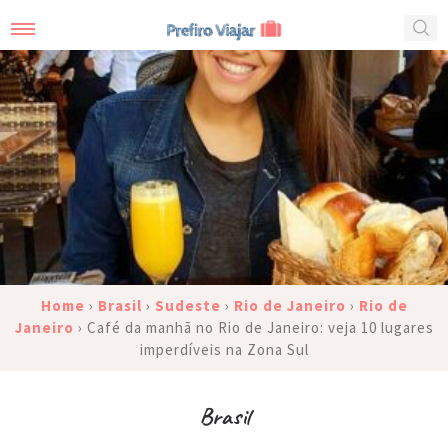
Home
›
Brasil
›
Sudeste
›
Rio de Janeiro
›
Rio de
Janeiro
›
Café da manhã no Rio de Janeiro: veja 10 lugares
imperdíveis na Zona Sul
Brasil