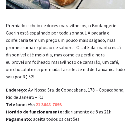
Premiado e cheio de doces maravilhosos, o Boulangerie
Guerin está espalhado por toda zona sul. A padaria e
confeitaria tem um preço um pouco mais salgado, mas
promete uma explosão de sabores.
O café-da-manhã está
disponível até meio dia, mas como eu perdi a hora
eu provei um folheado maravilhoso de camarão, um café,
um chocolate e a premiada Tartelette nid de Tanxanic. Tudo
saiu por R$ 52!
Endereço:
Av. Nossa Sra. de Copacabana, 178 – Copacabana,
Rio de Janeiro – RJ
Telefone:
+55
21
3648-7093
Horário de funcionamento:
diariamente de 8 às 21h
Pagamento:
aceita todos os cartões