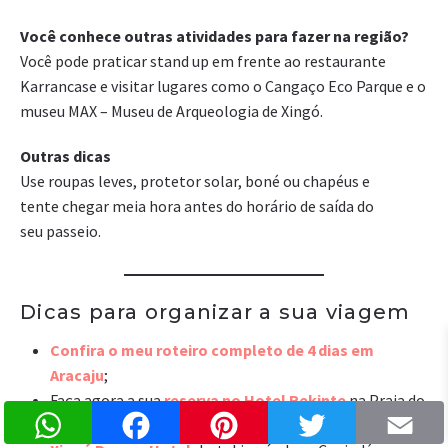
Você conhece outras atividades para fazer na região?
Você pode praticar stand up em frente ao restaurante
Karrancase e visitar lugares como o Cangaço Eco Parque e o
museu MAX – Museu de Arqueologia de Xingó.
Outras dicas
Use roupas leves, protetor solar, boné ou chapéus e
tente chegar meia hora antes do horário de saída do
seu passeio.
Dicas para organizar a sua viagem
Confira o meu roteiro completo de 4 dias em
Aracaju
;
Faça agora a sua
reserva no Hotel Rekinte
na Praia do
WhatsApp
Facebook
Pinterest
Twitter
Atalaia, o mesmo hotel que eu fiquei em Aracaju ou no