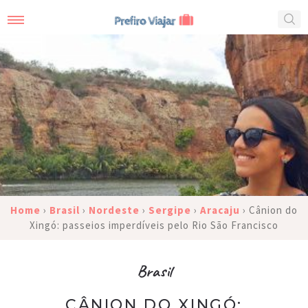
Home
›
Brasil
›
Nordeste
›
Sergipe
›
Aracaju
›
Cânion do
Xingó: passeios imperdíveis pelo Rio São Francisco
Brasil
CÂNION DO XINGÓ: