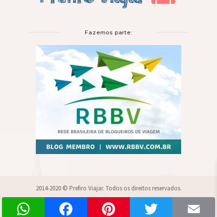
Fazemos parte:
2014-2020 © Prefiro Viajar. Todos os direitos reservados.
WhatsApp
Facebook
Pinterest
Twitter
Sobre
Parcerias
Blogroll
Contato