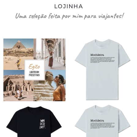
LOJINHA
Uma seleção feita por mim para viajantes!
O
O
preço
preço
original
atual
era:
é:
R$89,90.
R$79,90.