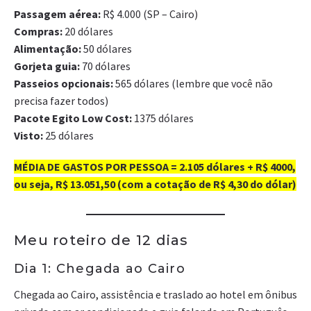
Passagem aérea:
R$ 4.000 (SP – Cairo)
Compras:
20 dólares
Alimentação:
50 dólares
Gorjeta guia:
70 dólares
Passeios opcionais:
565 dólares (lembre que você não
precisa fazer todos)
Pacote Egito Low Cost:
1375 dólares
Visto:
25 dólares
MÉDIA DE GASTOS POR PESSOA = 2.105 dólares + R$ 4000,
ou seja, R$ 13.051,50 (com a cotação de R$ 4,30 do dólar)
Meu roteiro de 12 dias
Dia 1: Chegada ao Cairo
Chegada ao Cairo, assistência e traslado ao hotel em ônibus