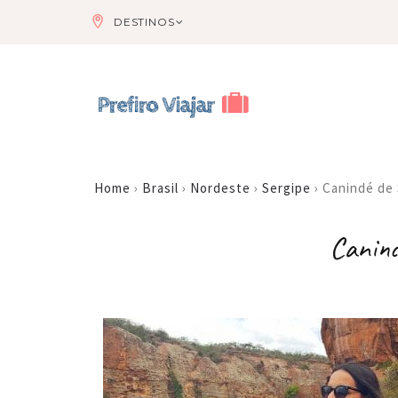
DESTINOS
Home
›
Brasil
›
Nordeste
›
Sergipe
›
Canindé de 
Canind