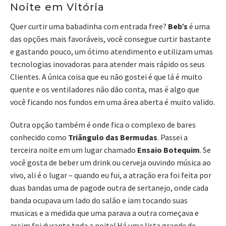
Noite em Vitória
Quer curtir uma babadinha com entrada free?
Beb’s
é uma
das opções mais favoráveis, você consegue curtir bastante
e gastando pouco, um ótimo atendimento e utilizam umas
tecnologias inovadoras para atender mais rápido os seus
Clientes. A única coisa que eu não gostei é que lá é muito
quente e os ventiladores não dão conta, mas é algo que
você ficando nos fundos em uma área aberta é muito valido.
Outra opção também é onde fica o complexo de bares
conhecido como
Triângulo das Bermudas
. Passei a
terceira noite em um lugar chamado
Ensaio Botequim
. Se
você gosta de beber um drink ou cerveja ouvindo música ao
vivo, ali é o lugar – quando eu fui, a atração era foi feita por
duas bandas uma de pagode outra de sertanejo, onde cada
banda ocupava um lado do salão e iam tocando suas
musicas e a medida que uma parava a outra começava e
assim foi durante toda a noite! Há uma lista grande de