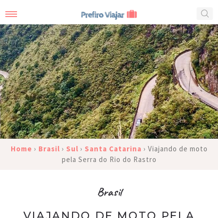
Home
›
Brasil
›
Sul
›
Santa Catarina
›
Viajando de moto
pela Serra do Rio do Rastro
Brasil
VIAJANDO DE MOTO PELA