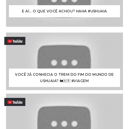
E AÍ… O QUE VOCÊ ACHOU? HAHA #USHUAIA
VOCÊ JÁ CONHECIA O TREM DO FIM DO MUNDO DE
USHUAIA? 🚂🇦🇷 #VIAGEM