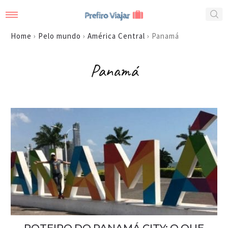
Home
›
Pelo mundo
›
América Central
›
Panamá
Panamá
ROTEIRO DO PANAMÁ CITY: O QUE