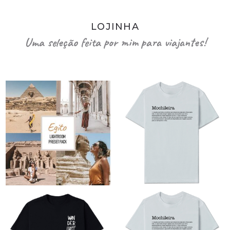
LOJINHA
Uma seleção feita por mim para viajantes!
O
O
preço
preço
original
atual
era:
é: