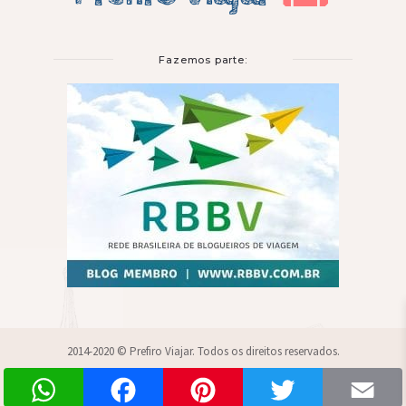
Fazemos parte:
2014-2020 © Prefiro Viajar. Todos os direitos reservados.
WhatsApp
Facebook
Pinterest
Twitter
Sobre
Parcerias
Blogroll
Contato