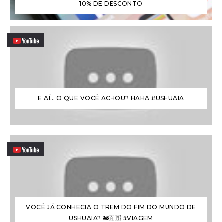
10% DE DESCONTO
E AÍ… O QUE VOCÊ ACHOU? HAHA #USHUAIA
VOCÊ JÁ CONHECIA O TREM DO FIM DO MUNDO DE
USHUAIA? 🚂🇦🇷 #VIAGEM