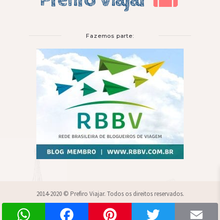
Fazemos parte:
2014-2020 © Prefiro Viajar. Todos os direitos reservados.
WhatsApp
Facebook
Pinterest
Twitter
Sobre
Parcerias
Blogroll
Contato