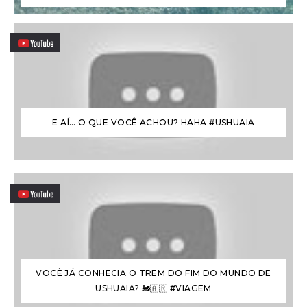
E AÍ… O QUE VOCÊ ACHOU? HAHA #USHUAIA
VOCÊ JÁ CONHECIA O TREM DO FIM DO MUNDO DE
USHUAIA? 🚂🇦🇷 #VIAGEM