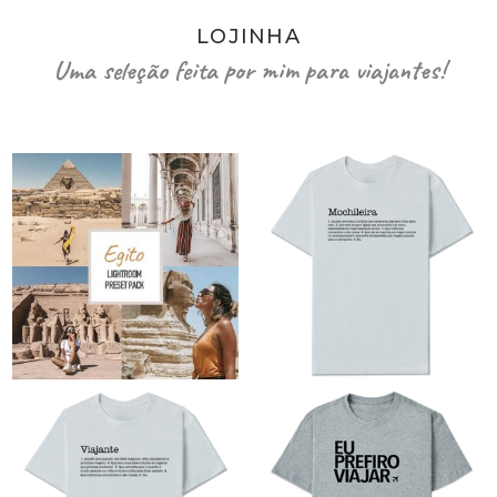
LOJINHA
Uma seleção feita por mim para viajantes!
O
O
preço
preço
original
atual
era:
é:
R$89,90.
R$79,90.