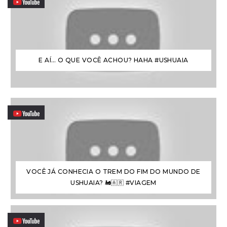
E AÍ… O QUE VOCÊ ACHOU? HAHA #USHUAIA
VOCÊ JÁ CONHECIA O TREM DO FIM DO MUNDO DE
USHUAIA? 🚂🇦🇷 #VIAGEM