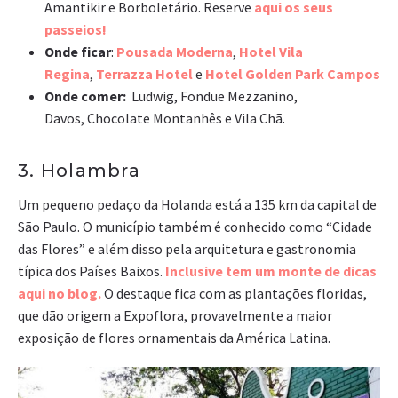
Amantikir e Borboletário. Reserve
aqui os seus
passeios!
Onde ficar
:
Pousada Moderna
,
Hotel Vila
Regina
,
Terrazza Hotel
e
Hotel Golden Park Campos
Onde comer:
Ludwig, Fondue Mezzanino,
Davos, Chocolate Montanhês e Vila Chã.
3. Holambra
Um pequeno pedaço da Holanda está a 135 km da capital de
São Paulo. O município também é conhecido como “Cidade
das Flores” e além disso pela arquitetura e gastronomia
típica dos Países Baixos.
Inclusive tem um monte de dicas
aqui no blog.
O destaque fica com as plantações floridas,
que dão origem a Expoflora, provavelmente a maior
exposição de flores ornamentais da América Latina.