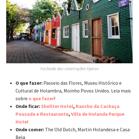
Fachada das construções típicas
O que fazer:
Passeio das Flores, Museu Histórico e
Cultural de Holambra, Moinho Povos Unidos. Leia mais
sobre
o que fazer
!
Onde ficar:
Shellter Hotel
,
Rancho da Cachaça
Pousada e Restaurante
,
Villa de Holanda Parque
Hotel
Onde comer:
The Old Dutch, Martin Holandesa e Casa
Bela