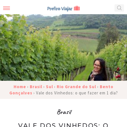
Home
›
Brasil
›
Sul
›
Rio Grande do Sul
›
Bento
Gonçalves
›
Vale dos Vinhedos: o que fazer em 1 dia?
Brasil
VALE DOS VINHEDOS: O