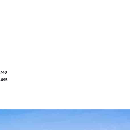
740
$695