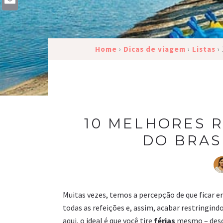
Email
Home
›
Dicas de viagem
›
Listas
›
10 MELHORES R
DO BRAS
Muitas vezes, temos a percepção de que ficar em 
todas as refeições e, assim, acabar restringindo
aqui, o ideal é que você tire
férias
mesmo – desca