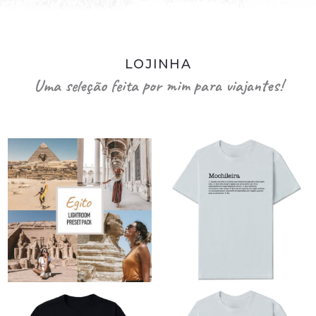
LOJINHA
Uma seleção feita por mim para viajantes!
O
O
preço
preço