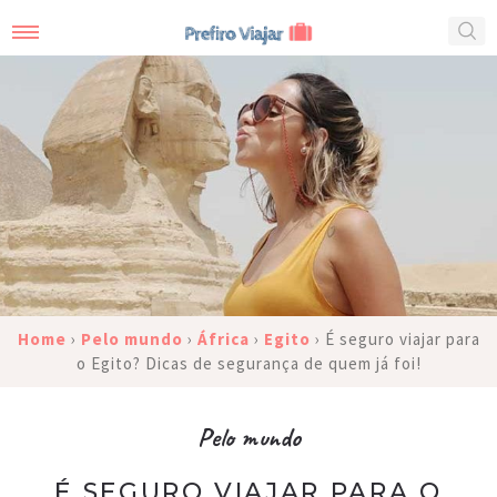
Home
›
Pelo mundo
›
África
›
Egito
›
É seguro viajar para
o Egito? Dicas de segurança de quem já foi!
Pelo mundo
É SEGURO VIAJAR PARA O