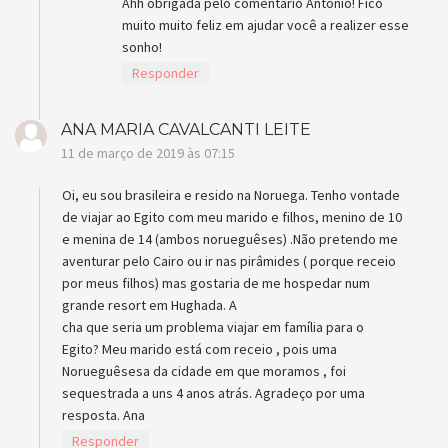
Ahh obrigada pelo comentário Antonio! Fico
muito muito feliz em ajudar você a realizer esse
sonho!
Responder
ANA MARIA CAVALCANTI LEITE
11 de março de 2019 às 07:15
Oi, eu sou brasileira e resido na Noruega. Tenho vontade
de viajar ao Egito com meu marido e filhos, menino de 10
e menina de 14 (ambos norueguêses) .Não pretendo me
aventurar pelo Cairo ou ir nas pirâmides ( porque receio
por meus filhos) mas gostaria de me hospedar num
grande resort em Hughada. A
cha que seria um problema viajar em família para o
Egito? Meu marido está com receio , pois uma
Norueguêsesa da cidade em que moramos , foi
sequestrada a uns 4 anos atrás. Agradeço por uma
resposta. Ana
Responder