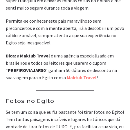
super tranquila em deixar as minhas coisas no ônibus e me
senti muito segura durante toda a viagem.
Permita-se conhecer este pais maravilhoso sem
preconceitos e com a mente aberta, irá a descobrir um povo
cálido e amável, sempre atento a que sua experiência no
Egito seja inesquecível.
Dica:
a
Maktub Travel
é uma agência especializada em
brasileiros e todos os leitores que usarem o cupom
“
PREFIROVIAJAR50
” ganham 50 dólares de desconto na
sua viagem para o Egito com a
Maktub Travel
!
Fotos no Egito
Se tem um coisa que eu fiz bastante foi tirar fotos no Egito!
Tem tantas paisagens incríveis e lugares históricos que dá
vontade de tirar fotos de TUDO. E, pra facilitar a sua vida, eu