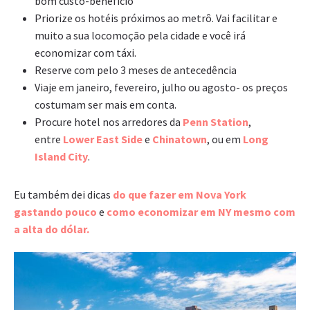
bom custo-benefício
Priorize os hotéis próximos ao metrô. Vai facilitar e
muito a sua locomoção pela cidade e você irá
economizar com táxi.
Reserve com pelo 3 meses de antecedência
Viaje em janeiro, fevereiro, julho ou agosto- os preços
costumam ser mais em conta.
Procure hotel nos arredores da
Penn Station
,
entre
Lower East Side
e
Chinatown
, ou em
Long
Island City
.
Eu também dei dicas
do que fazer em Nova York
gastando pouco
e
como economizar em NY mesmo com
a alta do dólar.