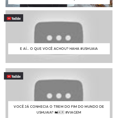
E AÍ… O QUE VOCÊ ACHOU? HAHA #USHUAIA
VOCÊ JÁ CONHECIA O TREM DO FIM DO MUNDO DE
USHUAIA? 🚂🇦🇷 #VIAGEM