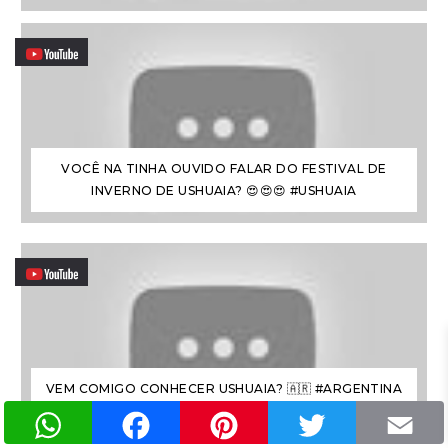
VOCÊ NA TINHA OUVIDO FALAR DO FESTIVAL DE
INVERNO DE USHUAIA? 😍😍😍 #USHUAIA
VEM COMIGO CONHECER USHUAIA? 🇦🇷 #ARGENTINA
WhatsApp
Facebook
Pinterest
Twitter
#FIMDOMUNDO