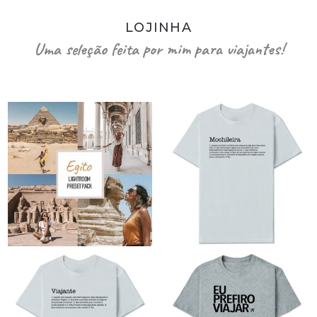
LOJINHA
Uma seleção feita por mim para viajantes!
O
O
preço
preço
original
atual
era:
é:
R$89,90.
R$79,90.