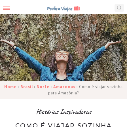
Home
›
Brasil
›
Norte
›
Amazonas
›
Como é viajar sozinha
para Amazônia?
Histórias Inspiradoras
COMO É VIAJAR SOZINHA