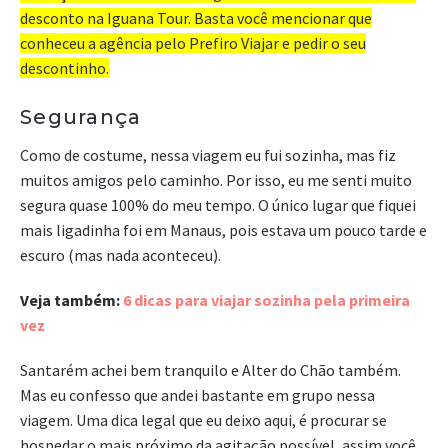
desconto na Iguana Tour. Basta você mencionar que
conheceu a agência pelo Prefiro Viajar e pedir o seu
descontinho.
Segurança
Como de costume, nessa viagem eu fui sozinha, mas fiz
muitos amigos pelo caminho. Por isso, eu me senti muito
segura quase 100% do meu tempo. O único lugar que fiquei
mais ligadinha foi em Manaus, pois estava um pouco tarde e
escuro (mas nada aconteceu).
Veja também:
6 dicas para viajar sozinha pela primeira
vez
Santarém achei bem tranquilo e Alter do Chão também.
Mas eu confesso que andei bastante em grupo nessa
viagem. Uma dica legal que eu deixo aqui, é procurar se
hospedar o mais próximo da agitação possível, assim você