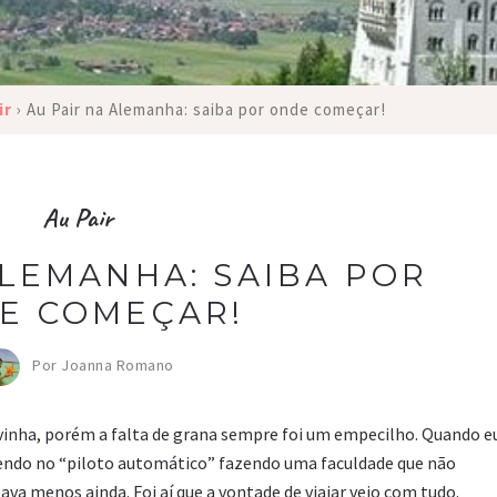
ir
›
Au Pair na Alemanha: saiba por onde começar!
Au Pair
ALEMANHA: SAIBA POR
E COMEÇAR!
Por Joanna Romano
vinha, porém a falta de grana sempre foi um empecilho. Quando e
ivendo no “piloto automático” fazendo uma faculdade que não
va menos ainda. Foi aí que a vontade de viajar veio com tudo.