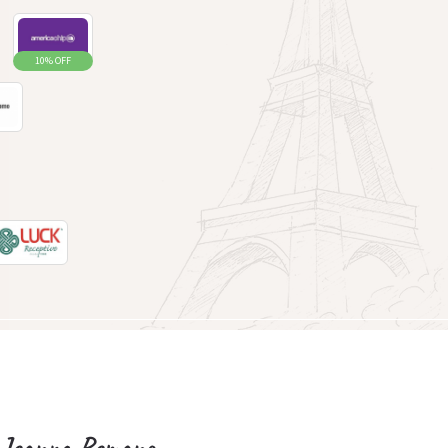
:
10% OFF
Joanna Romano