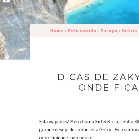
Email
Home
›
Pelo mundo
›
Europa
›
Grécia
DICAS DE ZAK
ONDE FIC
Fala viajantes! Meu chamo Sirlei Brito, tenho 
grande desejo de conhecer a Grécia. Fico sem
oportunidade, não perco!