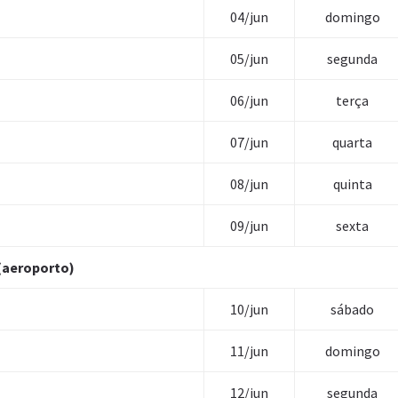
04/jun
domingo
05/jun
segunda
06/jun
terça
07/jun
quarta
08/jun
quinta
09/jun
sexta
(aeroporto)
10/jun
sábado
11/jun
domingo
12/jun
segunda