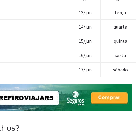
13/jun
terça
14/jun
quarta
15/jun
quinta
16/jun
sexta
17/jun
sábado
thos?